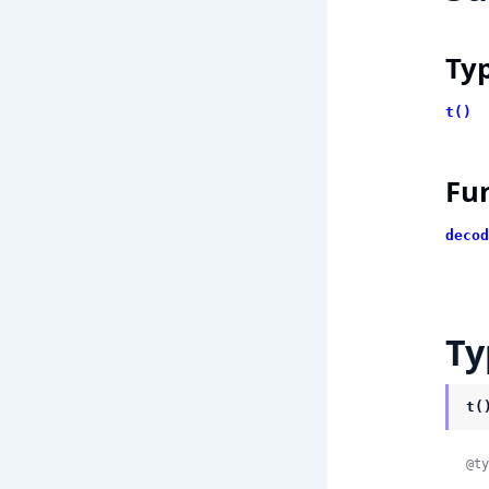
Ty
t()
Fu
decod
Ty
t(
@ty