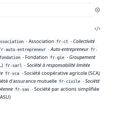
Settings
View
Source
- Association
- Collectivité
ssociation
fr-ct
- Auto-entrepreneur
fr-auto-entrepreneur
fr-
- Fondation
- Groupement
fondation
fr-gie
L)
- Société à responsabilité limitée
fr-sarl
te
- Société coopérative agricole (SCA)
fr-sca
iété d'assurance mutuelle
- Société
fr-civile
opéenne
- Société par actions simplifiée
fr-sas
SASU)