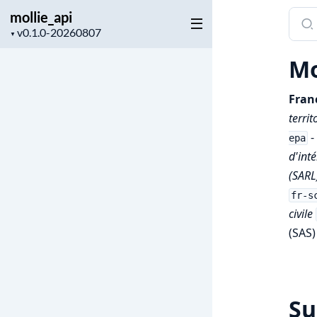
mollie_api
Sear
Project
docu
▼
version
of
Mo
molli
Franc
territ
-
epa
d'int
(SARL
fr-s
civile
(SAS)
S