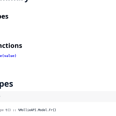
pes
nctions
e(value)
pes
)
pe
 t() :: %MollieAPI.Model.Fr{}