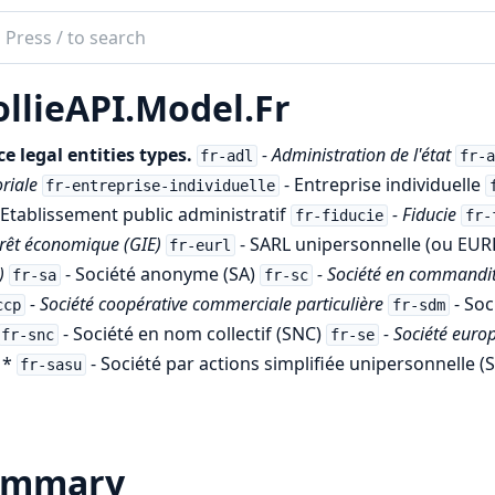
ch
mentation
llieAPI.Model.Fr
e_api
e legal entities types.
- Administration de l'état
fr-adl
fr-a
oriale
- Entreprise individuelle
fr-entreprise-individuelle
 Etablissement public administratif
- Fiducie
fr-fiducie
fr-
érêt économique (GIE)
- SARL unipersonnelle (ou EUR
fr-eurl
)
- Société anonyme (SA)
- Société en commandi
fr-sa
fr-sc
- Société coopérative commerciale particulière
- Soc
ccp
fr-sdm
- Société en nom collectif (SNC)
- Société eur
fr-snc
fr-se
 *
- Société par actions simplifiée unipersonnelle (
fr-sasu
ummary